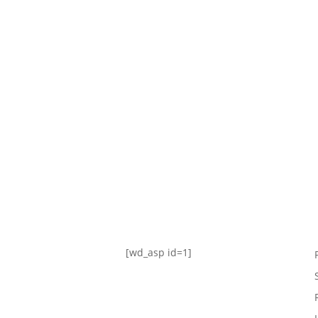
TABLA DE POSICIONES
FIXTURE
#AguanteFemenino
[wd_asp id=1]