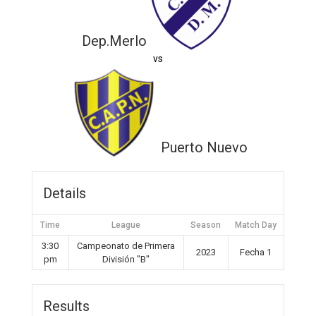
Dep.Merlo
vs
Puerto Nuevo
Details
Time
League
Season
Match Day
3:30
Campeonato de Primera
2023
Fecha 1
pm
División "B"
Results