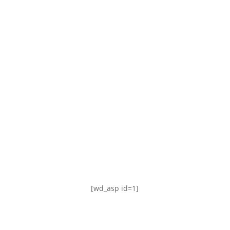
TABLA DE POSICIONES
FIXTURE
#AguanteFemenino
[wd_asp id=1]