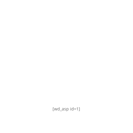
TABLA DE POSICIONES
FIXTURE
#AguanteFemenino
[wd_asp id=1]