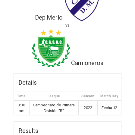
Dep.Merlo
vs
Camioneros
Details
Time
League
Season
Match Day
3:30
Campeonato de Primera
2022
Fecha 12
pm
División "B"
Results