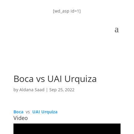
[wd_asp id=1]
Boca vs UAI Urquiza
by
Aldana Saad
|
Sep 25, 2022
Boca
vs
UAI Urquiza
Video