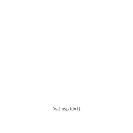
TABLA DE POSICIONES
FIXTURE
#AguanteFemenino
[wd_asp id=1]