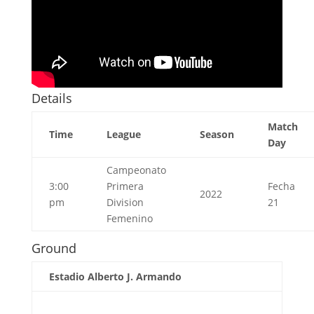
Details
Match
Time
League
Season
Day
Campeonato
3:00
Primera
Fecha
2022
pm
Division
21
Femenino
Ground
Estadio Alberto J. Armando