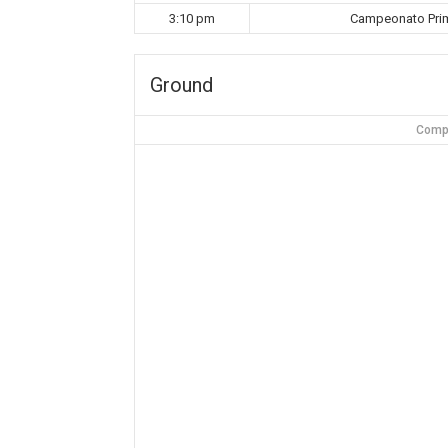
3:10 pm
Campeonato Prim
Ground
Compl