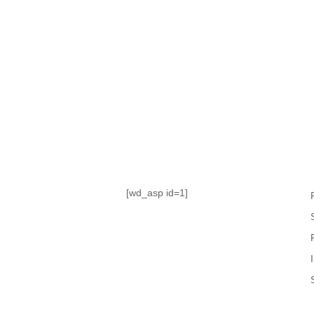
TABLA DE POSICIONES
FIXTURE
#AguanteFemenino
[wd_asp id=1]