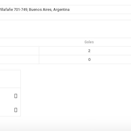
llafañe 701-749, Buenos Aires, Argentina
Goles
2
0