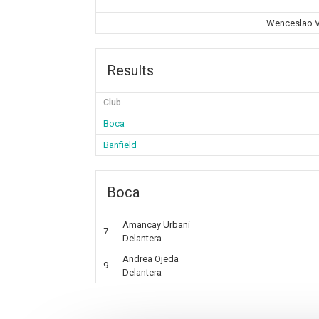
Wenceslao Vi
Results
Club
Boca
Banfield
Boca
Amancay Urbani
7
Delantera
Andrea Ojeda
9
Delantera