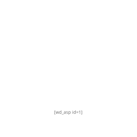
TABLA DE POSICIONES
FIXTURE
#AguanteFemenino
[wd_asp id=1]