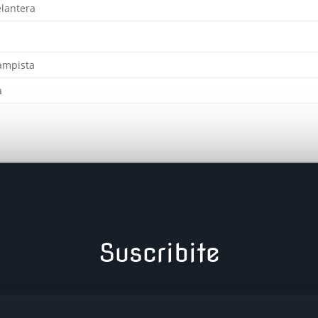
lantera
ampista
a
Suscribite