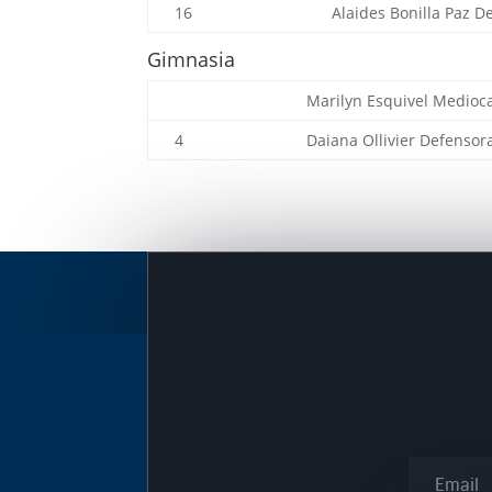
16
Alaides Bonilla Paz
De
Gimnasia
Marilyn Esquivel
Medioc
4
Daiana Ollivier
Defensor