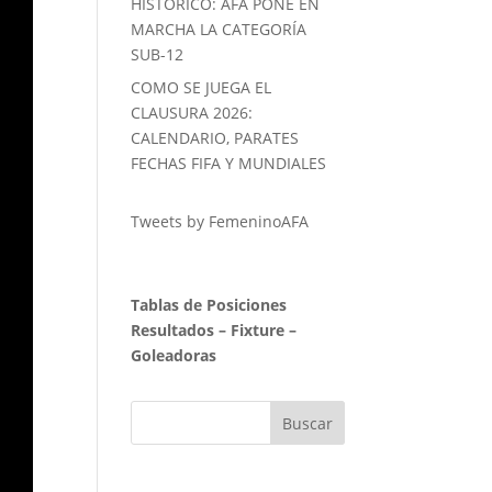
HISTORICO: AFA PONE EN
MARCHA LA CATEGORÍA
SUB-12
COMO SE JUEGA EL
CLAUSURA 2026:
CALENDARIO, PARATES
FECHAS FIFA Y MUNDIALES
Tweets by FemeninoAFA
Tablas de Posiciones
Resultados
–
Fixture
–
Goleadoras