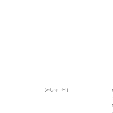
TABLA DE POSICIONES
FIXTURE
#AguanteFemenino
[wd_asp id=1]