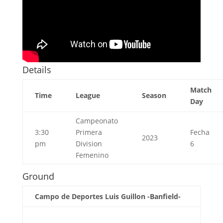
Details
Match
Time
League
Season
Day
Campeonato
3:30
Primera
Fecha
2023
pm
Division
6
Femenino
Ground
Campo de Deportes Luis Guillon -Banfield-