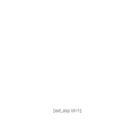
TABLA DE POSICIONES
FIXTURE
#AguanteFemenino
[wd_asp id=1]