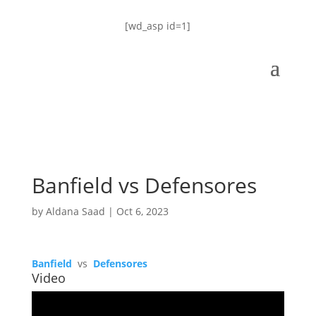
[wd_asp id=1]
Banfield vs Defensores
by
Aldana Saad
|
Oct 6, 2023
Banfield
vs
Defensores
Video