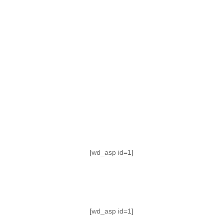
TABLA DE POSICIONES
FIXTURE
#AguanteFemenino
[wd_asp id=1]
[wd_asp id=1]