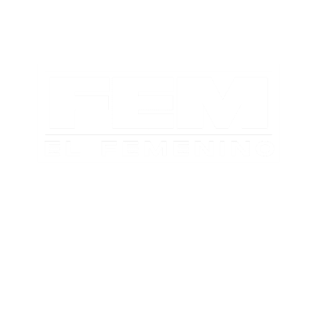
TABLA DE POSICIONES
FIXTURE
#AguanteFemenino