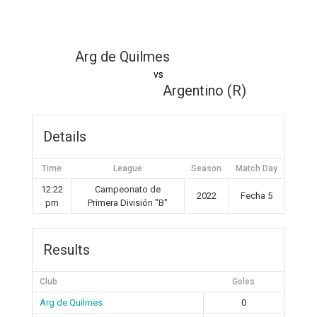
Arg de Quilmes
vs
Argentino (R)
Details
Time
League
Season
Match Day
12:22
Campeonato de
2022
Fecha 5
pm
Primera División "B"
Results
Club
Goles
Arg de Quilmes
0