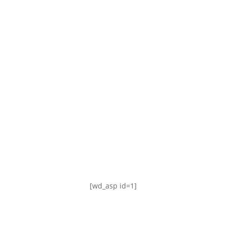
TABLA DE POSICIONES
FIXTURE
#AguanteFemenino
[wd_asp id=1]