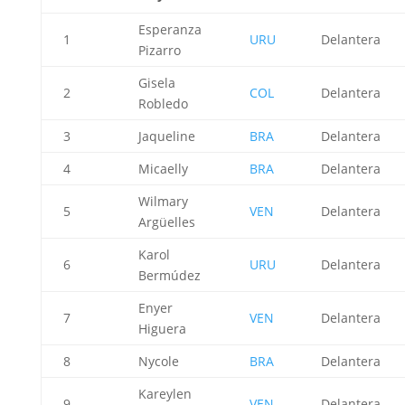
Esperanza
1
URU
Delantera
Pizarro
Gisela
2
COL
Delantera
Robledo
3
Jaqueline
BRA
Delantera
4
Micaelly
BRA
Delantera
Wilmary
5
VEN
Delantera
Argüelles
Karol
6
URU
Delantera
Bermúdez
Enyer
7
VEN
Delantera
Higuera
8
Nycole
BRA
Delantera
Kareylen
9
VEN
Delantera