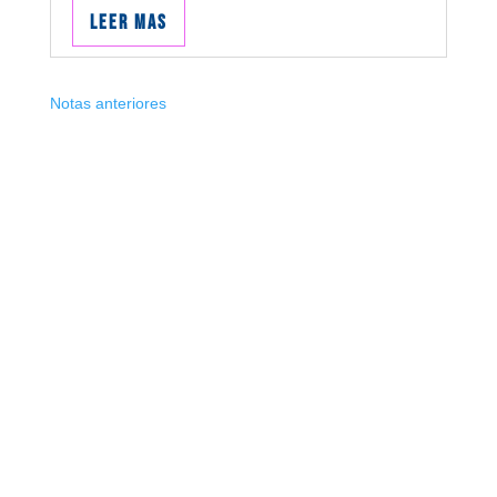
Leer mas
Notas anteriores
Suscribite
¡Muchas gracias por suscrirte!