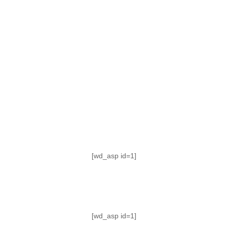
TABLA DE POSICIONES
FIXTURE
#AguanteFemenino
[wd_asp id=1]
[wd_asp id=1]