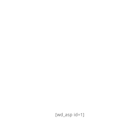
TABLA DE POSICIONES
FIXTURE
#AguanteFemenino
[wd_asp id=1]