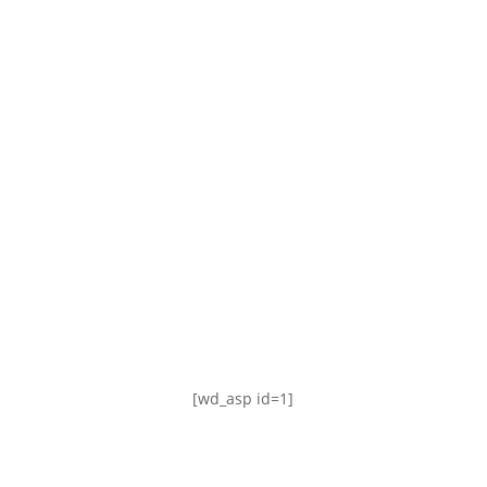
TABLA DE POSICIONES
FIXTURE
#AguanteFemenino
[wd_asp id=1]