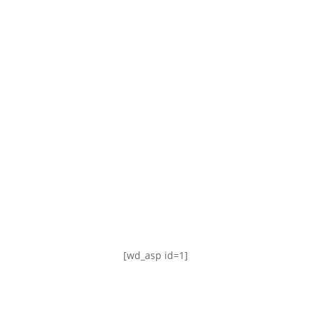
TABLA DE POSICIONES
FIXTURE
#AguanteFemenino
[wd_asp id=1]