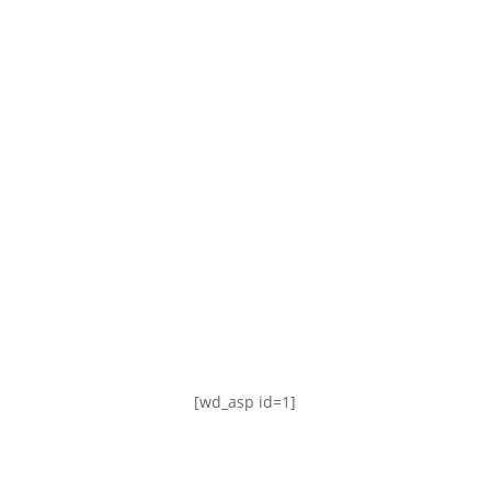
TABLA DE POSICIONES
FIXTURE
#AguanteFemenino
[wd_asp id=1]