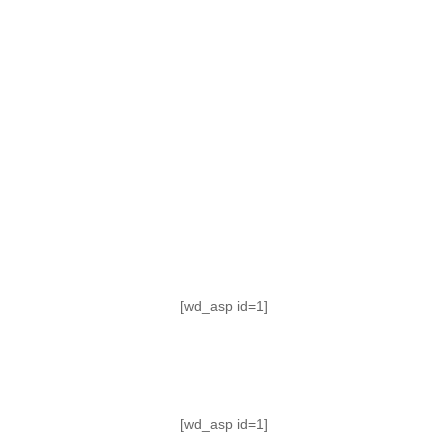
TABLA DE POSICIONES
FIXTURE
#AguanteFemenino
[wd_asp id=1]
[wd_asp id=1]