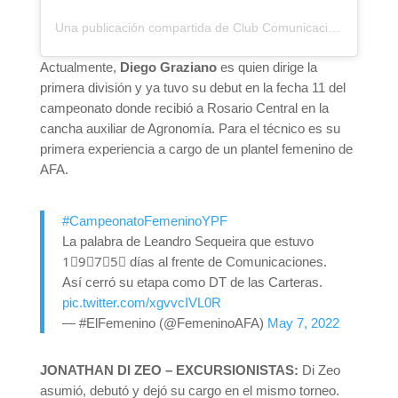
Una publicación compartida de Club Comunicaciones (@prensacomu)
Actualmente,
Diego Graziano
es quien dirige la
primera división y ya tuvo su debut en la fecha 11 del
campeonato donde recibió a Rosario Central en la
cancha auxiliar de Agronomía. Para el técnico es su
primera experiencia a cargo de un plantel femenino de
AFA.
#CampeonatoFemeninoYPF
La palabra de Leandro Sequeira que estuvo
1⃣9⃣7⃣5⃣ días al frente de Comunicaciones.
Así cerró su etapa como DT de las Carteras.
pic.twitter.com/xgvvcIVL0R
— #ElFemenino (@FemeninoAFA)
May 7, 2022
JONATHAN DI ZEO – EXCURSIONISTAS:
Di Zeo
asumió, debutó y dejó su cargo en el mismo torneo.