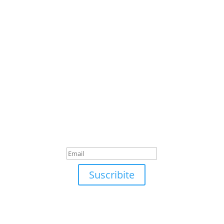
Suscribite
¡Muchas gracias por
suscrirte!
Suscribite