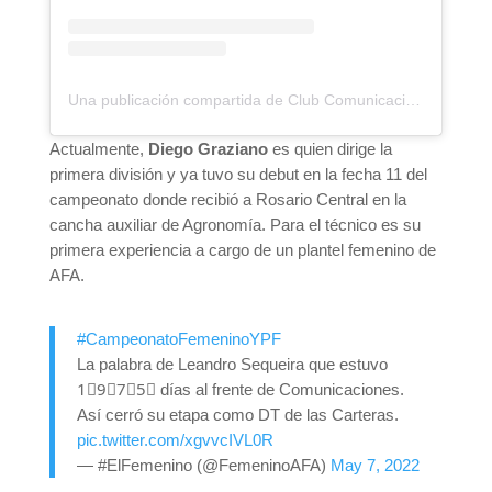
Una publicación compartida de Club Comunicaciones (@prensacomu)
Actualmente,
Diego Graziano
es quien dirige la
primera división y ya tuvo su debut en la fecha 11 del
campeonato donde recibió a Rosario Central en la
cancha auxiliar de Agronomía. Para el técnico es su
primera experiencia a cargo de un plantel femenino de
AFA.
#CampeonatoFemeninoYPF
La palabra de Leandro Sequeira que estuvo
1⃣9⃣7⃣5⃣ días al frente de Comunicaciones.
Así cerró su etapa como DT de las Carteras.
pic.twitter.com/xgvvcIVL0R
— #ElFemenino (@FemeninoAFA)
May 7, 2022