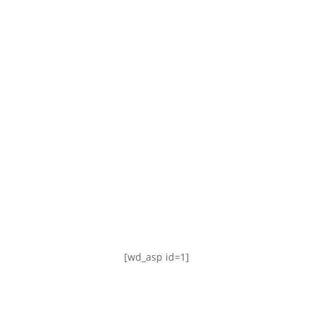
TABLA DE POSICIONES
FIXTURE
#AguanteFemenino
[wd_asp id=1]