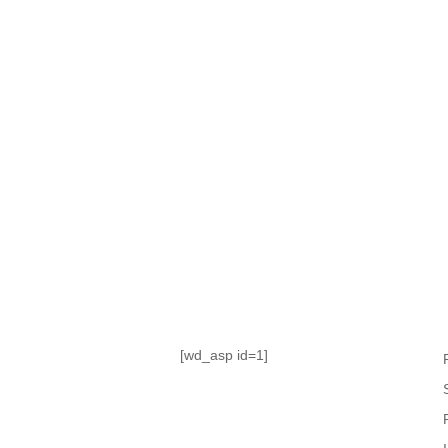
TABLA DE POSICIONES
FIXTURE
#AguanteFemenino
[wd_asp id=1]