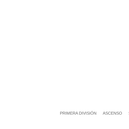
000
Días
00
Hor
00
Minu
PRIMERA DIVISIÓN
ASCENSO