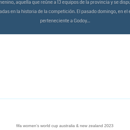
nino, aquella que reúne a 13 equipos de la provincia y se disp
das en la historia de la competición. El pasado domingo, en el 
perteneciente a Godoy...
fifa women’s world cup australia & new zealand 2023