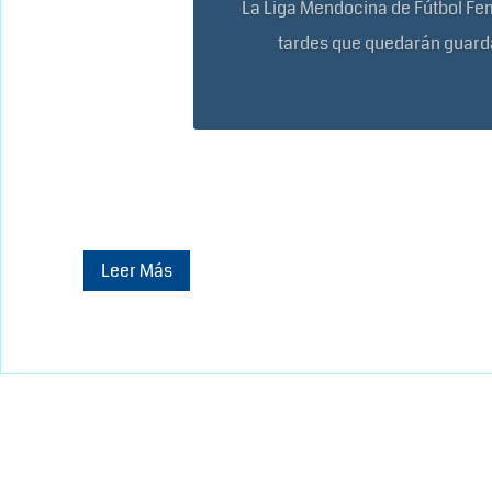
La Liga Mendocina de Fútbol Feme
tardes que quedarán guarda
Leer Más