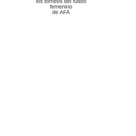
los torneos del fútbol
femenino
de AFA