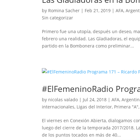
by
Romina Sacher
|
Feb 21, 2019
|
AFA
,
Argent
Sin categorizar
Primero fue una utopía, después un deseo, mas
febrero una realidad. Las Gladiadoras, el equ
partido en la Bombonera como preliminar...
#ElFemeninoRadio Progra
by
nicolas valado
|
Jul 24, 2018
|
AFA
,
Argentin
internacionales
,
Ligas del Interior
,
Primera "A"
El viernes en Conexión Abierta, dialogamos co
luego del cierre de la temporada 2017/2018. La
de los puntos tocados en más de 40...