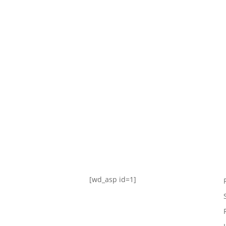
TABLA DE POSICIONES
FIXTURE
#AguanteFemenino
[wd_asp id=1]