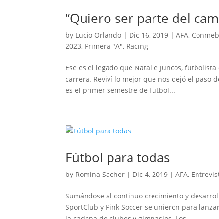
“Quiero ser parte del cam
by
Lucio Orlando
|
Dic 16, 2019
|
AFA
,
Conmeb
2023
,
Primera "A"
,
Racing
Ese es el legado que Natalie Juncos, futbolista
carrera. Reviví lo mejor que nos dejó el paso 
es el primer semestre de fútbol...
Fútbol para todas
by
Romina Sacher
|
Dic 4, 2019
|
AFA
,
Entrevis
Sumándose al continuo crecimiento y desarroll
SportClub y Pink Soccer se unieron para lanzar
la cadena de clubes y gimnasios. Los...