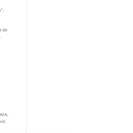
A"
,
8 de
n
AFA,
nos