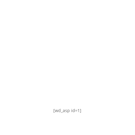
TABLA DE POSICIONES
FIXTURE
#AguanteFemenino
[wd_asp id=1]