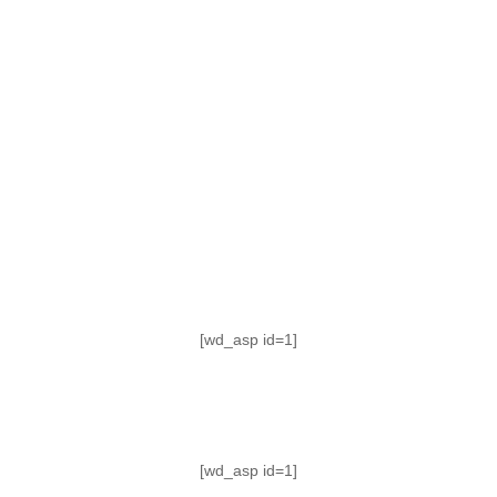
TABLA DE POSICIONES
FIXTURE
#AguanteFemenino
[wd_asp id=1]
[wd_asp id=1]