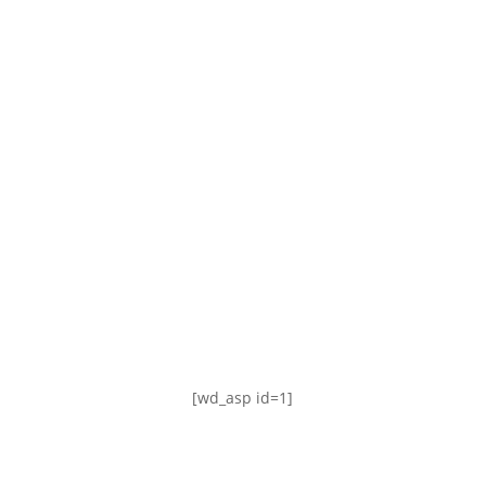
TABLA DE POSICIONES
FIXTURE
#AguanteFemenino
[wd_asp id=1]