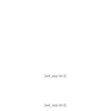
TABLA DE POSICIONES
FIXTURE
#AguanteFemenino
[wd_asp id=1]
[wd_asp id=1]