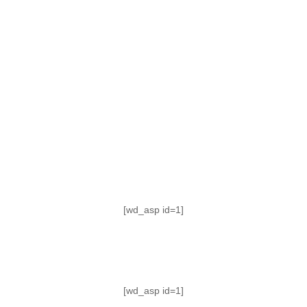
TABLA DE POSICIONES
FIXTURE
#AguanteFemenino
[wd_asp id=1]
[wd_asp id=1]