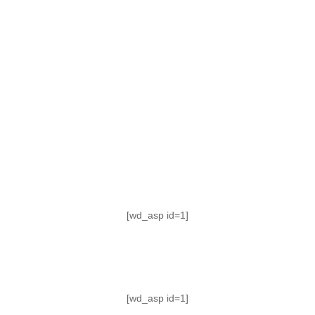
TABLA DE POSICIONES
FIXTURE
#AguanteFemenino
[wd_asp id=1]
[wd_asp id=1]