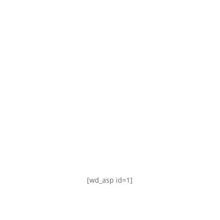
TABLA DE POSICIONES
FIXTURE
#AguanteFemenino
[wd_asp id=1]