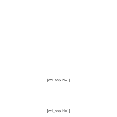
TABLA DE POSICIONES
FIXTURE
#AguanteFemenino
[wd_asp id=1]
[wd_asp id=1]