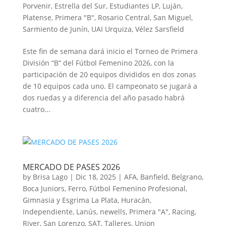
Porvenir
,
Estrella del Sur
,
Estudiantes LP
,
Luján
,
Platense
,
Primera "B"
,
Rosario Central
,
San Miguel
,
Sarmiento de Junín
,
UAI Urquiza
,
Vélez Sarsfield
Este fin de semana dará inicio el Torneo de Primera
División “B” del Fútbol Femenino 2026, con la
participación de 20 equipos divididos en dos zonas
de 10 equipos cada uno. El campeonato se jugará a
dos ruedas y a diferencia del año pasado habrá
cuatro...
MERCADO DE PASES 2026
by
Brisa Lago
|
Dic 18, 2025
|
AFA
,
Banfield
,
Belgrano
,
Boca Juniors
,
Ferro
,
Fútbol Femenino Profesional
,
Gimnasia y Esgrima La Plata
,
Huracán
,
Independiente
,
Lanús
,
newells
,
Primera "A"
,
Racing
,
River
,
San Lorenzo
,
SAT
,
Talleres
,
Union