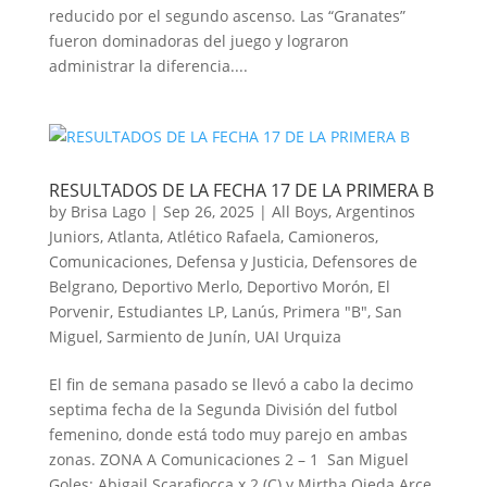
reducido por el segundo ascenso. Las “Granates”
fueron dominadoras del juego y lograron
administrar la diferencia....
RESULTADOS DE LA FECHA 17 DE LA PRIMERA B
by
Brisa Lago
|
Sep 26, 2025
|
All Boys
,
Argentinos
Juniors
,
Atlanta
,
Atlético Rafaela
,
Camioneros
,
Comunicaciones
,
Defensa y Justicia
,
Defensores de
Belgrano
,
Deportivo Merlo
,
Deportivo Morón
,
El
Porvenir
,
Estudiantes LP
,
Lanús
,
Primera "B"
,
San
Miguel
,
Sarmiento de Junín
,
UAI Urquiza
El fin de semana pasado se llevó a cabo la decimo
septima fecha de la Segunda División del futbol
femenino, donde está todo muy parejo en ambas
zonas. ZONA A Comunicaciones 2 – 1 San Miguel
Goles: Abigail Scarafiocca x 2 (C) y Mirtha Ojeda Arce