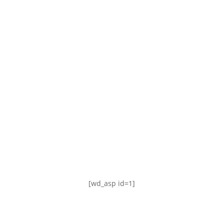
TABLA DE POSICIONES
FIXTURE
#AguanteFemenino
[wd_asp id=1]