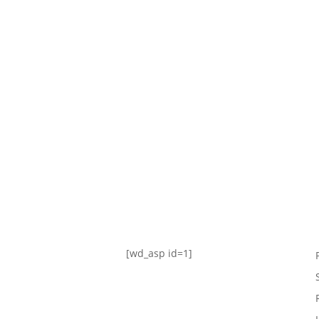
TABLA DE POSICIONES
FIXTURE
#AguanteFemenino
[wd_asp id=1]