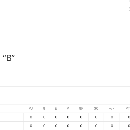
 “B”
PJ
G
E
P
GF
GC
+/-
P
l
0
0
0
0
0
0
0
0
0
0
0
0
0
0