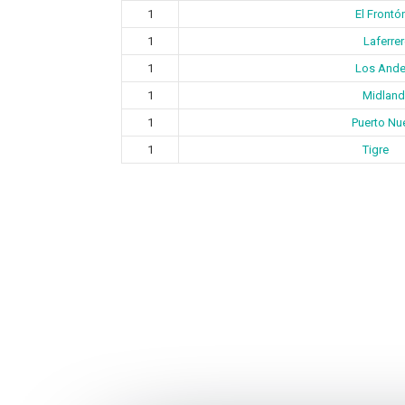
1
El Frontó
1
Laferre
1
Los And
1
Midland
1
Puerto Nu
1
Tigre