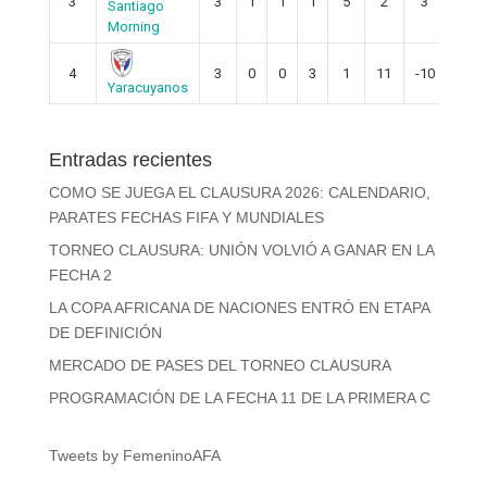
3
3
1
1
1
5
2
3
4
Santiago
Morning
4
3
0
0
3
1
11
-10
0
Yaracuyanos
Entradas recientes
COMO SE JUEGA EL CLAUSURA 2026: CALENDARIO,
PARATES FECHAS FIFA Y MUNDIALES
TORNEO CLAUSURA: UNIÓN VOLVIÓ A GANAR EN LA
FECHA 2
LA COPA AFRICANA DE NACIONES ENTRÓ EN ETAPA
DE DEFINICIÓN
MERCADO DE PASES DEL TORNEO CLAUSURA
PROGRAMACIÓN DE LA FECHA 11 DE LA PRIMERA C
Tweets by FemeninoAFA