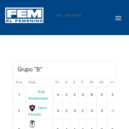
[wd_asp id=1]
Grupo “B”
Pos
Club
PJ
G
E
P
GF
GC
+/-
PTS
Avai
1
4
2
2
0
8
3
5
8
Kindermann
Cerro
2
4
2
0
2
4
5
-1
6
Porteño