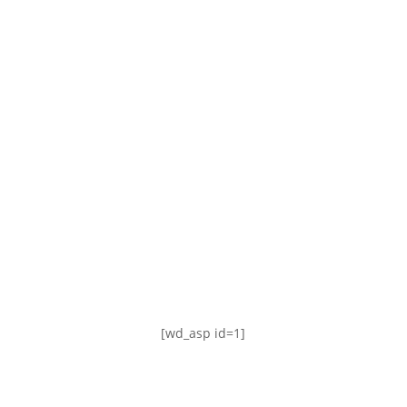
TABLA DE POSICIONES
FIXTURE
#AguanteFemenino
[wd_asp id=1]