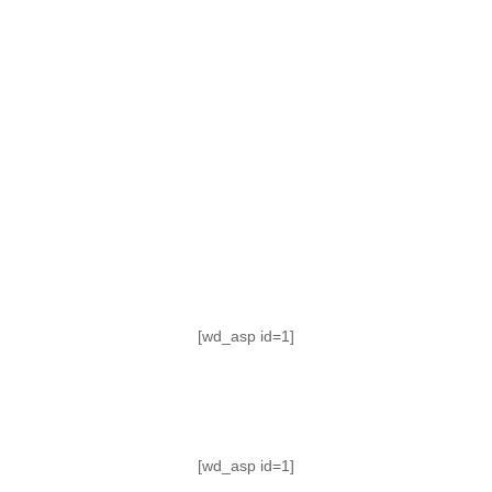
TABLA DE POSICIONES
FIXTURE
#AguanteFemenino
[wd_asp id=1]
[wd_asp id=1]