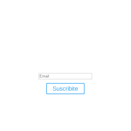
Suscribite
¡Muchas gracias por suscrirte!
Suscribite