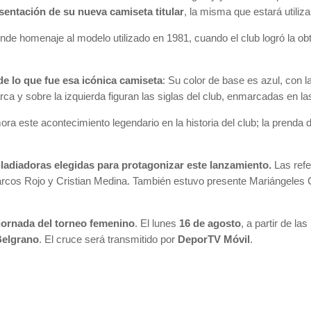
sentación de su nueva camiseta titular
, la misma que estará utiliz
inde homenaje al modelo utilizado en 1981, cuando el club logró la ob
de lo que fue esa icónica camiseta
: Su color de base es azul, con la 
ca y sobre la izquierda figuran las siglas del club, enmarcadas en las
a este acontecimiento legendario en la historia del club; la prenda de
Gladiadoras elegidas para protagonizar este lanzamiento.
Las refe
 Marcos Rojo y Cristian Medina. También estuvo presente Mariángeles 
 jornada del torneo femenino
. El lunes
16 de agosto
, a partir de las
Belgrano
. El cruce será transmitido por
DeporTV Móvil
.