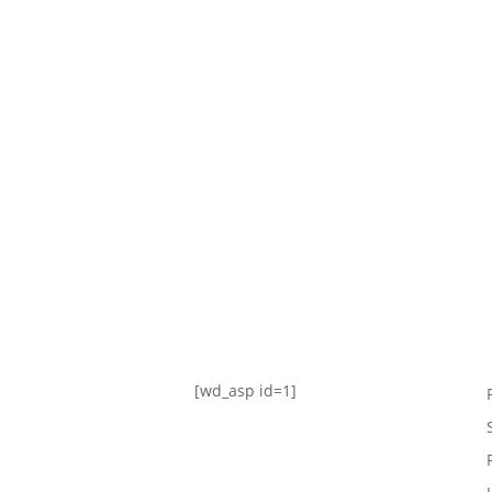
TABLA DE POSICIONES
FIXTURE
#AguanteFemenino
[wd_asp id=1]