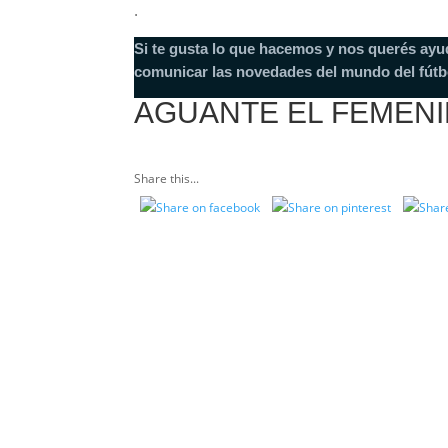
.
Si te gusta lo que hacemos y nos querés ayu
comunicar las novedades del mundo del fútb
AGUANTE EL FEMEN
Share this...