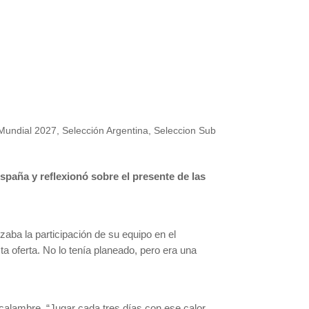
Mundial 2027
,
Selección Argentina
,
Seleccion Sub
España y reflexionó sobre el presente de las
zaba la participación de su equipo en el
 oferta. No lo tenía planeado, pero era una
 calambre. “Jugar cada tres días con ese calor