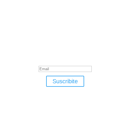
Suscribite
¡Muchas gracias por suscrirte!
Suscribite