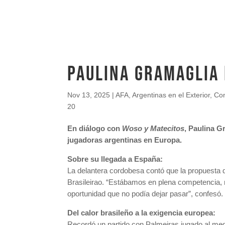
PAULINA GRAMAGLIA
Nov 13, 2025
|
AFA
,
Argentinas en el Exterior
,
Co
20
En diálogo con
Woso y Matecitos
, Paulina G
jugadoras argentinas en Europa.
Sobre su llegada a España:
La delantera cordobesa contó que la propuesta de
Brasileirao. “Estábamos en plena competencia, m
oportunidad que no podía dejar pasar”, confesó.
Del calor brasileño a la exigencia europea:
Recordó un partido con Palmeiras jugado al medi