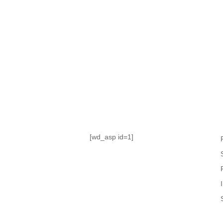
TABLA DE POSICIONES
FIXTURE
#AguanteFemenino
[wd_asp id=1]