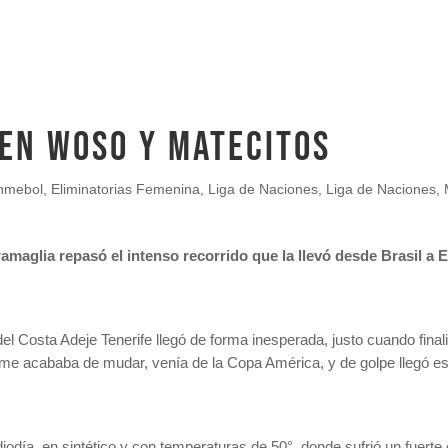
 EN WOSO Y MATECITOS
nmebol
,
Eliminatorias Femenina
,
Liga de Naciones
,
Liga de Naciones
,
ramaglia repasó el intenso recorrido que la llevó desde Brasil a 
l Costa Adeje Tenerife llegó de forma inesperada, justo cuando finali
e acababa de mudar, venía de la Copa América, y de golpe llegó esta
odía, en sintético y con temperaturas de 50°, donde sufrió un fuerte