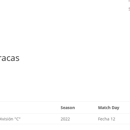
racas
Season
Match Day
visión "C"
2022
Fecha 12