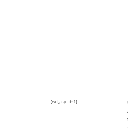
TABLA DE POSICIONES
FIXTURE
#AguanteFemenino
[wd_asp id=1]