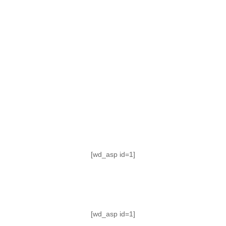
TABLA DE POSICIONES
FIXTURE
#AguanteFemenino
[wd_asp id=1]
[wd_asp id=1]