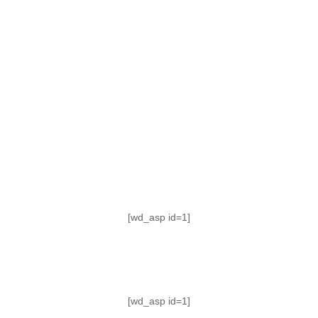
TABLA DE POSICIONES
FIXTURE
#AguanteFemenino
[wd_asp id=1]
[wd_asp id=1]