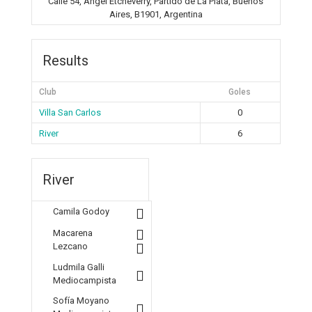
Calle 54, Ángel Etcheverry, Partido de La Plata, Buenos
Aires, B1901, Argentina
Results
Club
Goles
Villa San Carlos
0
River
6
River
Camila Godoy
Macarena
Lezcano
Ludmila Galli
Mediocampista
Sofía Moyano