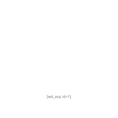
TABLA DE POSICIONES
FIXTURE
#AguanteFemenino
[wd_asp id=1]