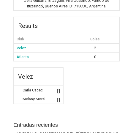
De la Guitarra, El Jagüel, Villa Udaondo, Partido de
Ituzaingó, Buenos Aires, B1715CBC, Argentina
Results
Club
Goles
Velez
2
Atlanta
0
Velez
Carla Caceci
Melany Morel
Entradas recientes