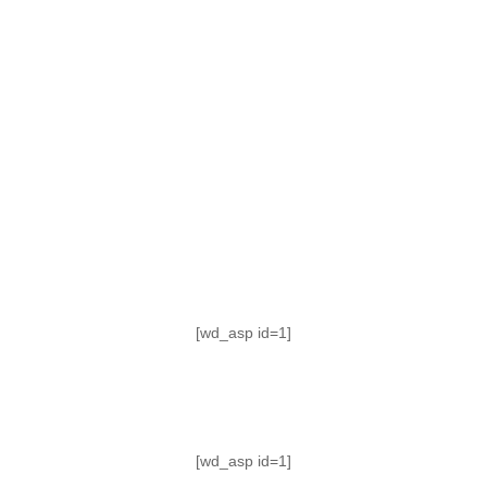
TABLA DE POSICIONES
FIXTURE
#AguanteFemenino
[wd_asp id=1]
[wd_asp id=1]