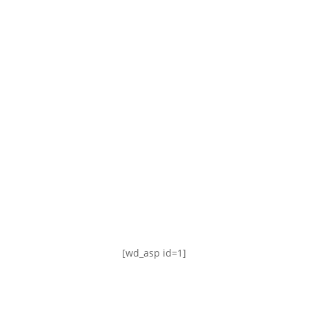
TABLA DE POSICIONES
FIXTURE
#AguanteFemenino
[wd_asp id=1]