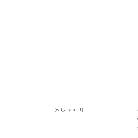
TABLA DE POSICIONES
FIXTURE
#AguanteFemenino
[wd_asp id=1]