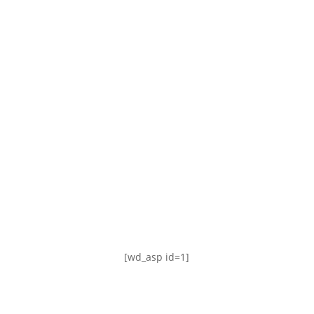
TABLA DE POSICIONES
FIXTURE
#AguanteFemenino
[wd_asp id=1]