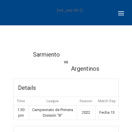
[wd_asp id=1]
Sarmiento
vs
Argentinos
Details
Time
League
Season
Match Day
1:30
Campeonato de Primera
2022
Fecha 13
pm
División "B"