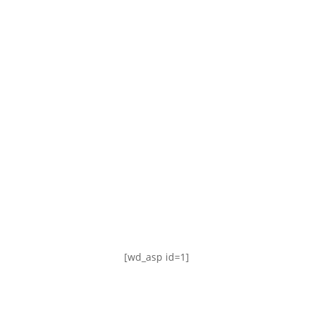
TABLA DE POSICIONES
FIXTURE
#AguanteFemenino
[wd_asp id=1]