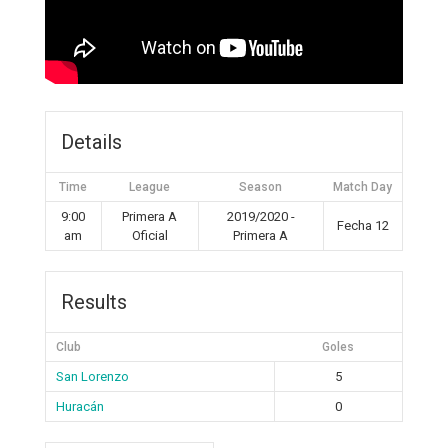
Details
Time
League
Season
Match Day
9:00
Primera A
2019/2020 -
Fecha 12
am
Oficial
Primera A
Results
Club
Goles
San Lorenzo
5
Huracán
0