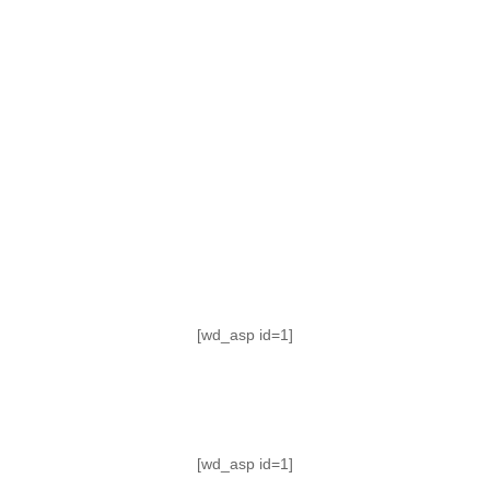
TABLA DE POSICIONES
FIXTURE
#AguanteFemenino
[wd_asp id=1]
[wd_asp id=1]