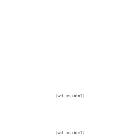
TABLA DE POSICIONES
FIXTURE
#AguanteFemenino
[wd_asp id=1]
[wd_asp id=1]