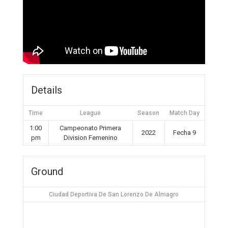
Details
Time
League
Season
Match Day
1:00
Campeonato Primera
2022
Fecha 9
pm
Division Femenino
Ground
Ciudad Deportiva De San Lorenzo De Almagro