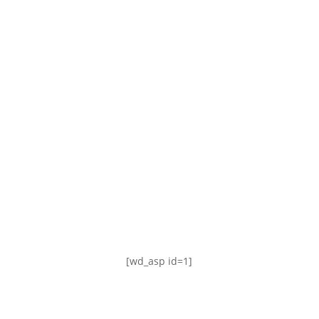
TABLA DE POSICIONES
FIXTURE
#AguanteFemenino
[wd_asp id=1]