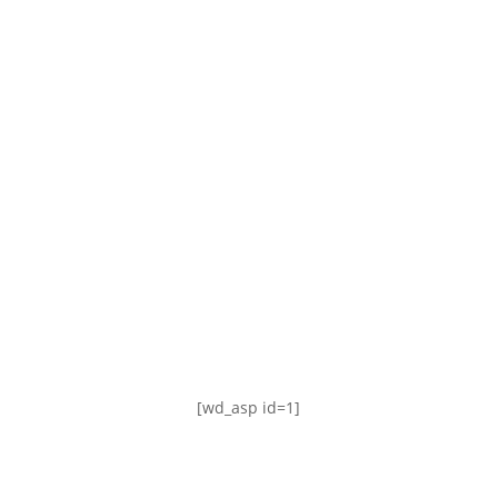
TABLA DE POSICIONES
FIXTURE
#AguanteFemenino
[wd_asp id=1]