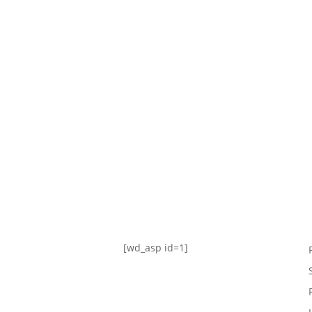
TABLA DE POSICIONES
FIXTURE
#AguanteFemenino
[wd_asp id=1]